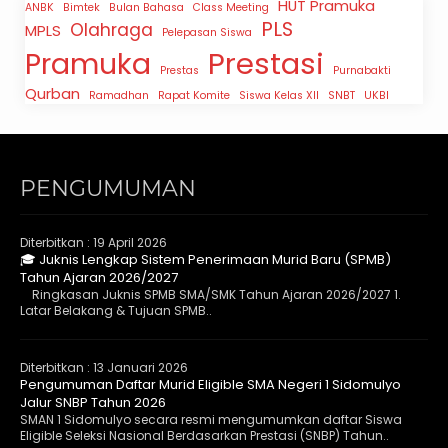
HUT Pramuka
ANBK
Bimtek
Bulan Bahasa
Class Meeting
PLS
Olahraga
MPLS
Pelepasan Siswa
Prestasi
Pramuka
Prestas
Purnabakti
Qurban
Ramadhan
Rapat Komite
Siswa Kelas XII
SNBT
UKBI
PENGUMUMAN
Diterbitkan :
19 April 2026
🎓 Juknis Lengkap Sistem Penerimaan Murid Baru (SPMB)
Tahun Ajaran 2026/2027
Ringkasan Juknis SPMB SMA/SMK Tahun Ajaran 2026/2027 1.
Latar Belakang & Tujuan SPMB..
Diterbitkan :
13 Januari 2026
Pengumuman Daftar Murid Eligible SMA Negeri 1 Sidomulyo
Jalur SNBP Tahun 2026
SMAN 1 Sidomulyo secara resmi mengumumkan daftar Siswa
Eligible Seleksi Nasional Berdasarkan Prestasi (SNBP) Tahun..