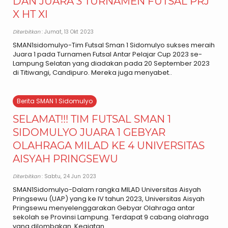
DAN JUARA 3 TURNAMEN FUTSAL PRJ
X HT XI
Diterbitkan
: Jumat, 13 Okt 2023
SMAN1sidomulyo-Tim Futsal Sman 1 Sidomulyo sukses meraih
Juara 1 pada Turnamen Futsal Antar Pelajar Cup 2023 se-
Lampung Selatan yang diadakan pada 20 September 2023
di Titiwangi, Candipuro. Mereka juga menyabet..
Berita SMAN 1 Sidomulyo
SELAMAT!!! TIM FUTSAL SMAN 1
SIDOMULYO JUARA 1 GEBYAR
OLAHRAGA MILAD KE 4 UNIVERSITAS
AISYAH PRINGSEWU
Diterbitkan
: Sabtu, 24 Jun 2023
SMAN1Sidomulyo-Dalam rangka MILAD Universitas Aisyah
Pringsewu (UAP) yang ke IV tahun 2023, Universitas Aisyah
Pringsewu menyelenggarakan Gebyar Olahraga antar
sekolah se Provinsi Lampung. Terdapat 9 cabang olahraga
yang dilombakan. Kegiatan..