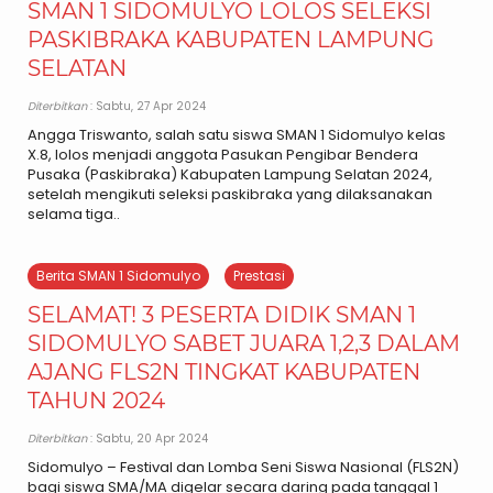
SMAN 1 SIDOMULYO LOLOS SELEKSI
PASKIBRAKA KABUPATEN LAMPUNG
SELATAN
Diterbitkan
: Sabtu, 27 Apr 2024
Angga Triswanto, salah satu siswa SMAN 1 Sidomulyo kelas
X.8, lolos menjadi anggota Pasukan Pengibar Bendera
Pusaka (Paskibraka) Kabupaten Lampung Selatan 2024,
setelah mengikuti seleksi paskibraka yang dilaksanakan
selama tiga..
Berita SMAN 1 Sidomulyo
Prestasi
SELAMAT! 3 PESERTA DIDIK SMAN 1
SIDOMULYO SABET JUARA 1,2,3 DALAM
AJANG FLS2N TINGKAT KABUPATEN
TAHUN 2024
Diterbitkan
: Sabtu, 20 Apr 2024
Sidomulyo – Festival dan Lomba Seni Siswa Nasional (FLS2N)
bagi siswa SMA/MA digelar secara daring pada tanggal 1