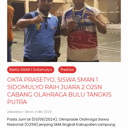
Berita SMAN 1 Sidomulyo
Prestasi
OKTA PRASETYO, SISWA SMAN 1
SIDOMULYO RAIH JUARA 2 O2SN
CABANG OLAHRAGA BULU TANGKIS
PUTRA
Diterbitkan
: Senin, 6 Mei 2024
Pada Jum’at (03/05/2024), Olimpiade Olahraga Siswa
Nasional (O2SN) jenjang SMA tingkat Kabupaten Lampung