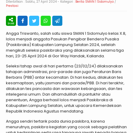
Diterbitkan :
Sabtu, 27 April 2024
- Kategori :
Berita SMAN 1 Sidomulyo
/
Prestasi
Angga Triswanto, salah satu siswa SMAN 1 Sidomulyo kelas X.8,
lolos menjadi anggota Pasukan Pengibar Bendera Pusaka
(Paskibraka) Kabupaten Lampung Selatan 2024, setelah
mengikuti seleksi paskibraka yang dilaksanakan selama tiga
hari, 23-25 April 2024 di Gor Way Handak, Kalianda.
Seleksi tahap awal di hari pertama (23/02/24) dilaksanakan
tahapan administrasi, pra-parade dan juga Peraturan Baris
Berbaris (PBB) antar kecamatan. Di hari kedua, dilakukan tes
kesamaptaan, yaitu jasmani dan parade/PBB. Di hari terakhir,
dilakukan tes pancasila dan wawasan kebangsaan, dan tes
intelegensi umum. Dan alhamdulillah di pantukhir atau
penentuan, Angga berhasil lolos menjadi Paskibraka di
Kabupaten Lampung Selatan, untuk upacara Kemerdekaan
Republik Indonesia Agustus mendatang.
Angga sendiri tertarik pada dunia paskibra, karena
menurutnya, paskibra kegiatan yang cocok sebagai pelatihan
untuk kedisiplinan serta rasa tanggung jawab kepada bangsa