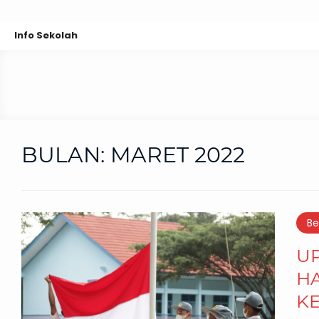
Info Sekolah
BULAN:
MARET 2022
Be
U
HA
KE