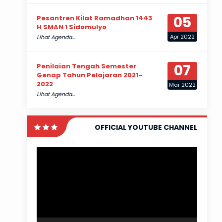
05
Pesantren Kilat Ramadhan 1443
H SMAN 1 Sidomulyo
Apr 2022
Lihat Agenda...
07
Penilaian Tengah Semester
Genap Tahun Pelajaran 2021-
2022
Mar 2022
Lihat Agenda...
OFFICIAL YOUTUBE CHANNEL
Pemutar
Video