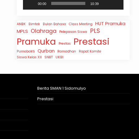
00:00
10:39
HUT Pramuka
ANBK
Bimtek
Bulan Bahasa
Class Meeting
PLS
Olahraga
MPLS
Pelepasan Siswa
Prestasi
Pramuka
Prestas
Qurban
Purnabakti
Ramadhan
Rapat Komite
Siswa Kelas XII
SNBT
UKBI
Berita SMAN 1 Sidomulyo
Prestasi