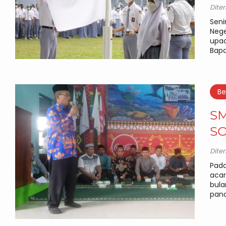
Dite
Seni
Nege
upac
Bapa
Be
SM
S
Dite
Pada
acar
bul
pand