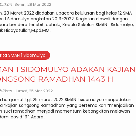
rbitkan
: Senin, 28 Mar 2022
n, 28 Maret 2022 diadakan upacara kelulusan bagi kelas 12 SMA
ri 1 Sidomulyo angkatan 2019-2022. Kegiatan diawali dengan
ara bendera terlebih dahulu, Kepala Sekolah SMAN 1 Sidomulyo,
k Hidayatullah,M.pd.MM..
rita SMAN 1 Sidomulyo
AN 1 SIDOMULYO ADAKAN KAJIAN
ONGSONG RAMADHAN 1443 H
rbitkan
: Jumat, 25 Mar 2022
 hari jumat tgl, 25 maret 2022 SMAN 1 sidomulyo mengadakan
a “kajian songsong Ramadhan” yang bertema kan “menjadikan
an suci ramadhan menjadi momentum kebangkitan melawan
emi covid 19”. Acara..