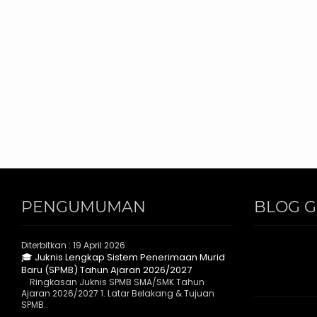
PENGUMUMAN
BLOG 
Diterbitkan :
19 April 2026
🎓 Juknis Lengkap Sistem Penerimaan Murid
Baru (SPMB) Tahun Ajaran 2026/2027
Ringkasan Juknis SPMB SMA/SMK Tahun
Ajaran 2026/2027 1. Latar Belakang & Tujuan
SPMB..