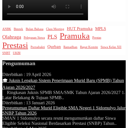
HUT Pramuka
MPLS
ANBK
Bimtek
Bulan Bahasa
Class Meeting
Pramuka
PLS
Olahraga
Pelepasan Siswa
Prestas
Prestasi
Qurban
Purnabakti
Ramadhan
Rapat Komite
Siswa Kelas XII
SNBT
UKBI
Pengumuman
Diterbitkan :
19 April 2026
🎓 Juknis Lengkap Sistem Penerimaan Murid Baru (SPMB) Tahun
Ajaran 2026/2027
Ringkasan Juknis SPMB SMA/SMK Tahun Ajaran 2026/2027 1.
Latar Belakang & Tujuan SPMB..
Diterbitkan :
13 Januari 2026
Pengumuman Daftar Murid Eligible SMA Negeri 1 Sidomulyo Jalur
SNBP Tahun 2026
SMAN 1 Sidomulyo secara resmi mengumumkan daftar Siswa
Eligible Seleksi Nasional Berdasarkan Prestasi (SNBP) Tahun..