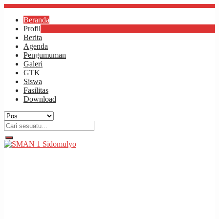
Beranda
Profil
Berita
Agenda
Pengumuman
Galeri
GTK
Siswa
Fasilitas
Download