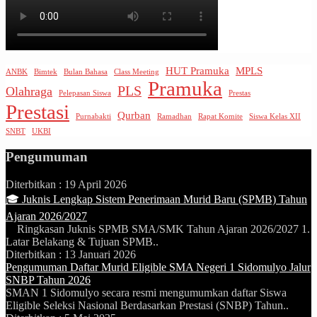
HUT Pramuka
MPLS
ANBK
Bimtek
Bulan Bahasa
Class Meeting
Pramuka
PLS
Olahraga
Pelepasan Siswa
Prestas
Prestasi
Qurban
Purnabakti
Ramadhan
Rapat Komite
Siswa Kelas XII
SNBT
UKBI
Pengumuman
Diterbitkan :
19 April 2026
🎓 Juknis Lengkap Sistem Penerimaan Murid Baru (SPMB) Tahun
Ajaran 2026/2027
Ringkasan Juknis SPMB SMA/SMK Tahun Ajaran 2026/2027 1.
Latar Belakang & Tujuan SPMB..
Diterbitkan :
13 Januari 2026
Pengumuman Daftar Murid Eligible SMA Negeri 1 Sidomulyo Jalur
SNBP Tahun 2026
SMAN 1 Sidomulyo secara resmi mengumumkan daftar Siswa
Eligible Seleksi Nasional Berdasarkan Prestasi (SNBP) Tahun..