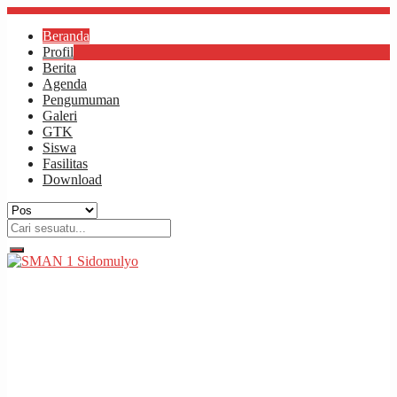
Beranda
Profil
Berita
Agenda
Pengumuman
Galeri
GTK
Siswa
Fasilitas
Download