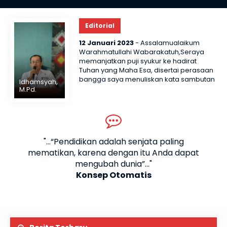
Editorial
12 Januari 2023
- Assalamualaikum
Warahmatullahi Wabarakatuh,Seraya
3 November 2025
memanjatkan puji syukur ke hadirat
Kontingen SMAN 1
Tuhan yang Maha Esa, disertai perasaan
bangga saya menuliskan kata sambutan
Idhamsyah,
Sidomulyo Raih Prestasi
Kepala sekolah, dalam rangka
M.Pd.
penerbitan Website sekolah edisi
Gemilang di Kejuaraan
perdana, setelah dilakukan..
Selengkapnya
Taekwondo Kajati
Lampung Cup 1
agai
"...“Pendidikan adalah senjata paling
"..
alam
mematikan, karena dengan itu Anda dapat
Be
Championship 2025
..."
mengubah dunia”..."
jat
Sidomulyo – Kontingen Taekwondo SMAN 1
Konsep Otomatis
Sidomulyo kembali menorehkan prestasi
membanggakan pada ajang Kejuaraan Taekwondo
Kajati Lampung Cup 1 Championship 2025 (Grade C)
yang berlangsung di GSG Universitas Lampung
pada..