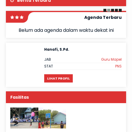
Berita Terbaru
Agenda Terbaru
Belum ada agenda dalam waktu dekat ini
Hanafi, S.Pd.
f TU
JAB
Guru Mapel
lah
STAT
PNS
LIHAT PROFIL
Fasilitas