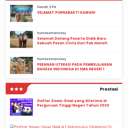
Hanafi, S.Pd.
SELAMAT PURNABAKTI KAWAN!
humassmansasy
Selamat Datang Peserta Didik Baru
Sebuah Pesan Cinta Dari Pak Hanafi
humassmansasy
PERANAN LITERASI PADA PEMBELAJARAN
BAHASA INDONESIA DI SMA NEGERI 1
SIDOMULYO
Prestasi
Daftar Siswa-Siswi yang diterima di
Perguruan Tinggi Negeri Tahun 2023