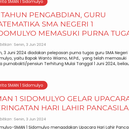
rita SMAN 1 Sidomulyo
 TAHUN PENGABDIAN, GURU
TEMATIKA SMA NEGERI 1
IDOMULYO MEMASUKI PURNA TUG
rbitkan
: Senin, 3 Jun 2024
n, 3 Juni 2024 diadakan pelepasan purna tugas guru SMA Negeri 
mulyo, yaitu Bapak Wanto Wiarno, M.Pd., yang telah memasuki
 purnabakti/pensiun Terhitung Mulai Tanggal 1 Juni 2024, beliau
rita SMAN 1 Sidomulyo
MAN 1 SIDOMULYO GELAR UPACAR
RINGATAN HARI LAHIR PANCASILA
rbitkan
: Senin, 3 Jun 2024
mulyo-SMAN 1 Sidomulyo mengadakan Upacara Hari Lahir Pancas