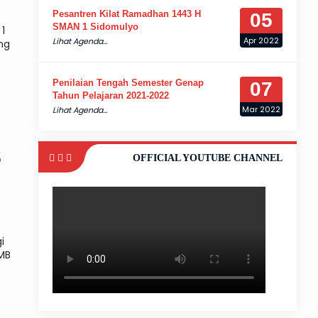
Pesantren Kilat Ramadhan 1443 H
05
SMAN 1 Sidomulyo
1
Apr 2022
Lihat Agenda...
ng
Penilaian Tengah Semester Genap
07
Tahun Pelajaran 2021-2022
Mar 2022
Lihat Agenda...
S
OFFICIAL YOUTUBE CHANNEL
i
PMB