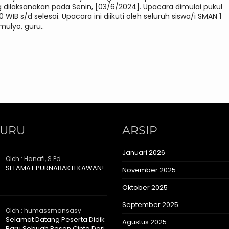
 dilaksanakan pada Senin, [03/6/2024]. Upacara dimulai pukul
0 WIB s/d selesai. Upacara ini diikuti oleh seluruh siswa/i SMAN 1
mulyo, guru..
GURU
ARSIP
Januari 2026
Oleh : Hanafi, S.Pd.
SELAMAT PURNABAKTI KAWAN!
November 2025
Oktober 2025
September 2025
Oleh : humassmansasy
Selamat Datang Peserta Didik
Agustus 2025
Baru Sebuah Pesan Cinta Dari