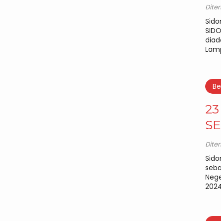
Dite
Sido
SIDO
diad
Lamp
Be
23
SE
Dite
Sido
seba
Nege
202