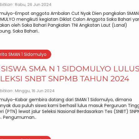
rbitkan
: Rabu, 26 Jun 2024
mulyo-Empat anggota Ambalan Cut Nyak Dien pangkalan SMAN 
MULYO mengikuti kegiatan Diklat Calon Anggota Saka Bahari ya
akan oleh Saka Bahari Pangkalan TNI Angkatan Laut (Lanal)
ung. Saka Bahari..
rita SMAN 1 Sidomulyo
 SISWA SMA N 1 SIDOMULYO LULU
LEKSI SNBT SNPMB TAHUN 2024
rbitkan
: Minggu, 16 Jun 2024
mulyo-Kabar gembira datang dari SMAN 1 Sidomulyo, dimana
nyak dua puluh siswa kami berhasil lulus masuk Perguruan Tingg
ri (PTN) lewat jalur Seleksi Nasional Berdasarkan Tes (SNBT) SN
4. Pengumuman..