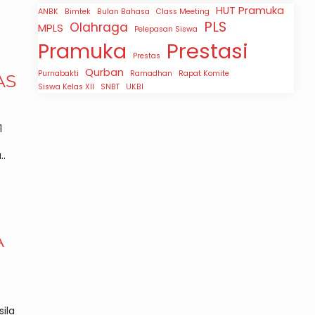
HUT Pramuka
ANBK
Bimtek
Bulan Bahasa
Class Meeting
PLS
Olahraga
MPLS
Pelepasan Siswa
Prestasi
Pramuka
Prestas
Qurban
Purnabakti
Ramadhan
Rapat Komite
AS
Siswa Kelas XII
SNBT
UKBI
1
..
A
ila