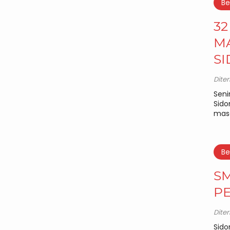
Be
32
MA
S
Dite
Seni
Sido
masa
Be
S
PE
Dite
Sido