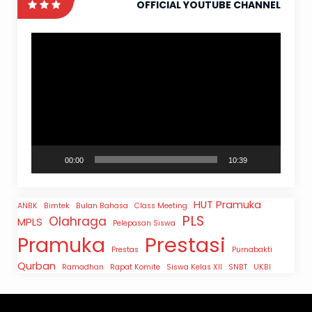
OFFICIAL YOUTUBE CHANNEL
Pemutar
Video
00:00
10:39
HUT Pramuka
ANBK
Bimtek
Bulan Bahasa
Class Meeting
PLS
Olahraga
MPLS
Pelepasan Siswa
Prestasi
Pramuka
Prestas
Purnabakti
Qurban
Ramadhan
Rapat Komite
Siswa Kelas XII
SNBT
UKBI