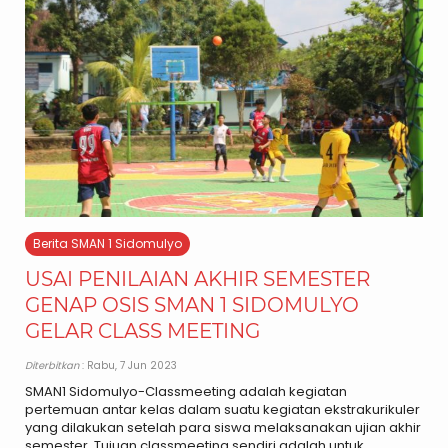
Berita SMAN 1 Sidomulyo
USAI PENILAIAN AKHIR SEMESTER
GENAP OSIS SMAN 1 SIDOMULYO
GELAR CLASS MEETING
Diterbitkan
: Rabu, 7 Jun 2023
SMAN1 Sidomulyo-Classmeeting adalah kegiatan
pertemuan antar kelas dalam suatu kegiatan ekstrakurikuler
yang dilakukan setelah para siswa melaksanakan ujian akhir
semester. Tujuan classmeeting sendiri adalah untuk