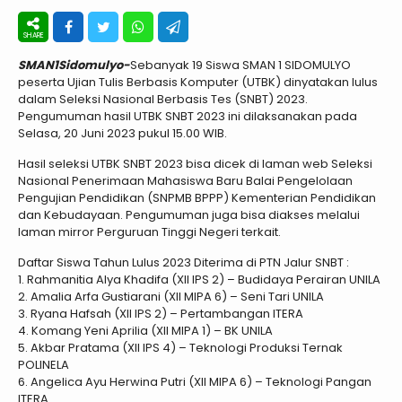
SMAN1Sidomulyo-
Sebanyak 19 Siswa SMAN 1 SIDOMULYO
peserta Ujian Tulis Berbasis Komputer (UTBK) dinyatakan lulus
dalam Seleksi Nasional Berbasis Tes (SNBT) 2023.
Pengumuman hasil UTBK SNBT 2023 ini dilaksanakan pada
Selasa, 20 Juni 2023 pukul 15.00 WIB.
Hasil seleksi UTBK SNBT 2023 bisa dicek di laman web Seleksi
Nasional Penerimaan Mahasiswa Baru Balai Pengelolaan
Pengujian Pendidikan (SNPMB BPPP) Kementerian Pendidikan
dan Kebudayaan. Pengumuman juga bisa diakses melalui
laman mirror Perguruan Tinggi Negeri terkait.
Daftar Siswa Tahun Lulus 2023 Diterima di PTN Jalur SNBT :
1. Rahmanitia Alya Khadifa (XII IPS 2) – Budidaya Perairan UNILA
2. Amalia Arfa Gustiarani (XII MIPA 6) – Seni Tari UNILA
3. Ryana Hafsah (XII IPS 2) – Pertambangan ITERA
4. Komang Yeni Aprilia (XII MIPA 1) – BK UNILA
5. Akbar Pratama (XII IPS 4) – Teknologi Produksi Ternak
POLINELA
6. Angelica Ayu Herwina Putri (XII MIPA 6) – Teknologi Pangan
ITERA