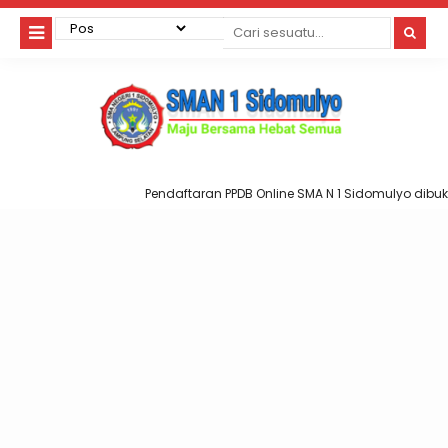
Pendaftaran PPDB Online SMA N 1 Sidomulyo dibuka 