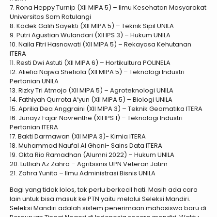
7. Rona Heppy Turnip (XII MIPA 5) – Ilmu Kesehatan Masyarakat
Universitas Sam Ratulangi
8. Kadek Galih Sayekti (XII MIPA 5) – Teknik Sipil UNILA
9. Putri Agustian Wulandari (XII IPS 3) – Hukum UNILA
10. Naila Fitri Hasnawati (XII MIPA 5) – Rekayasa Kehutanan
ITERA
11. Resti Dwi Astuti (XII MIPA 6) – Hortikultura POLINELA
12. Aliefia Najwa Shefiola (XII MIPA 5) – Teknologi Industri
Pertanian UNILA
13. Rizky Tri Atmojo (XII MIPA 5) – Agroteknologi UNILA
14. Fathiyah Qurrota A’yun (XII MIPA 5) – Biologi UNILA
15. Aprilia Dea Anggraini (XII MIPA 3) – Teknik Geomatika ITERA
16. Junayz Fajar Novrenthe (XII IPS 1) – Teknologi Industri
Pertanian ITERA
17. Bakti Darmawan (XII MIPA 3)- Kimia ITERA
18. Muhammad Naufal Al Ghani- Sains Data ITERA
19. Okta Rio Ramadhan (Alumni 2022) – Hukum UNILA
20. Lutfiah Az Zahra – Agribisnis UPN Veteran Jatim
21. Zahra Yunita – Ilmu Administrasi Bisnis UNILA
Bagi yang tidak lolos, tak perlu berkecil hati. Masih ada cara
lain untuk bisa masuk ke PTN yaitu melalui Seleksi Mandiri.
Seleksi Mandiri adalah sistem penerimaan mahasiswa baru di