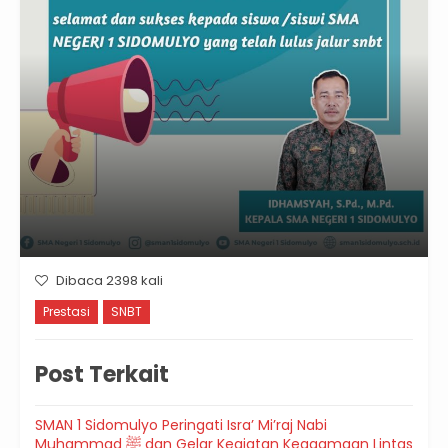
Dibaca 2398 kali
Prestasi
SNBT
Post Terkait
SMAN 1 Sidomulyo Peringati Isra’ Mi’raj Nabi
Muhammad ﷺ dan Gelar Kegiatan Keagamaan Lintas