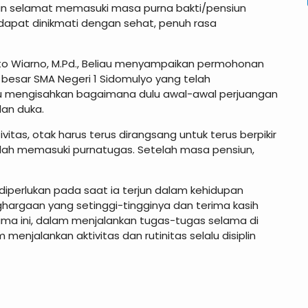
n selamat memasuki masa purna bakti/pensiun
dapat dinikmati dengan sehat, penuh rasa
to Wiarno, M.Pd., Beliau menyampaikan permohonan
besar SMA Negeri 1 Sidomulyo yang telah
u mengisahkan bagaimana dulu awal-awal perjuangan
dan duka.
vitas, otak harus terus dirangsang untuk terus berpikir
telah memasuki purnatugas. Setelah masa pensiun,
diperlukan pada saat ia terjun dalam kehidupan
argaan yang setinggi-tingginya dan terima kasih
lama ini, dalam menjalankan tugas-tugas selama di
enjalankan aktivitas dan rutinitas selalu disiplin