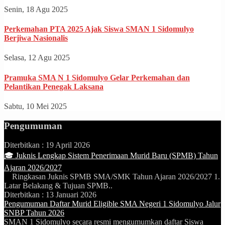
Senin, 18 Agu 2025
Perkemahan PTA 2025 Ajak Siswa SMAN 1 Sidomulyo
Berjiwa Nasionalis
Selasa, 12 Agu 2025
Pramuka SMA N 1 Sidomulyo Gelar Perkemahan dan
Pelantikan Penegak Laksana
Sabtu, 10 Mei 2025
Pengumuman
Diterbitkan :
19 April 2026
🎓 Juknis Lengkap Sistem Penerimaan Murid Baru (SPMB) Tahun
Ajaran 2026/2027
Ringkasan Juknis SPMB SMA/SMK Tahun Ajaran 2026/2027 1.
Latar Belakang & Tujuan SPMB..
Diterbitkan :
13 Januari 2026
Pengumuman Daftar Murid Eligible SMA Negeri 1 Sidomulyo Jalur
SNBP Tahun 2026
SMAN 1 Sidomulyo secara resmi mengumumkan daftar Siswa