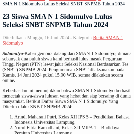
SMA N 1 Sidomulyo Lulus Seleksi SNBT SNPMB Tahun 2024
23 Siswa SMA N 1 Sidomulyo Lulus
Seleksi SNBT SNPMB Tahun 2024
Diterbitkan :
Minggu, 16 Juni 2024
- Kategori :
Berita SMAN 1
Sidomulyo
Sidomulyo-
Kabar gembira datang dari SMAN 1 Sidomulyo, dimana
sebanyak dua puluh siswa kami berhasil lulus masuk Perguruan
Tinggi Negeri (PTN) lewat jalur Seleksi Nasional Berdasarkan Tes
(SNBT) SNPMB 2024. Pengumuman SNBT dilaksanakan pada
Kamis, 14 Juni 2024 pukul 15.00 WIB, semua dilakukan secara
online.
Keberhasilan ini menunjukkan bahwa SMAN 1 Sidomulyo berhasil
mencetak siswa-siswa lulusan yang hebat dan siap bersaing di dunia
masyarakat. Berikut Daftar Siswa SMA N 1 Sidomulyo Yang
Diterima Jalur SNBT SNPMB 2024:
Arindi Maharani Putri, Kelas XII IPS 5 – Pendidikan Bahasa
Indonesia Universitas Lampung
Nurul Fitria Ramadhani, Kelas XII MIPA 1 – Budidaya
Perairan Universitas Lampung