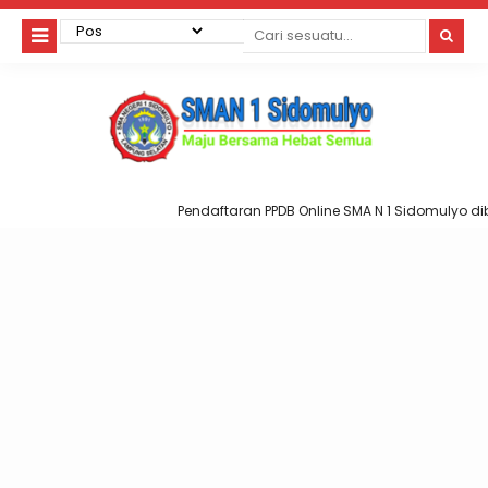
Pendaftaran PPDB Online SMA N 1 Sidomulyo dib