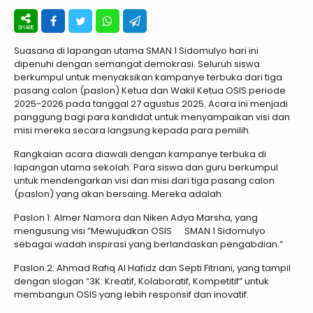
Suasana di lapangan utama SMAN 1 Sidomulyo hari ini
dipenuhi dengan semangat demokrasi. Seluruh siswa
berkumpul untuk menyaksikan kampanye terbuka dari tiga
pasang calon (paslon) Ketua dan Wakil Ketua OSIS periode
2025-2026 pada tanggal 27 agustus 2025. Acara ini menjadi
panggung bagi para kandidat untuk menyampaikan visi dan
misi mereka secara langsung kepada para pemilih.
Rangkaian acara diawali dengan kampanye terbuka di
lapangan utama sekolah. Para siswa dan guru berkumpul
untuk mendengarkan visi dan misi dari tiga pasang calon
(paslon) yang akan bersaing. Mereka adalah:
Paslon 1: Almer Namora dan Niken Adya Marsha, yang
mengusung visi “Mewujudkan OSIS SMAN 1 Sidomulyo
sebagai wadah inspirasi yang berlandaskan pengabdian.”
Paslon 2: Ahmad Rafiq Al Hafidz dan Septi Fitriani, yang tampil
dengan slogan “3K: Kreatif, Kolaboratif, Kompetitif” untuk
membangun OSIS yang lebih responsif dan inovatif.