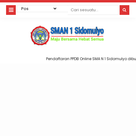
Pendaftaran PPDB Online SMA N 1 Sidomulyo dibuka