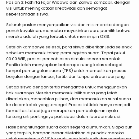
Paslon 3: Fathirta Fajar Wibowo dan Zahwa Zamzabil, dengan
visi untuk meningkatkan kreativitas dan semangat
kebersamaan siswa.
​Seluruh paslon menyampaikan visi dan misi mereka dengan
penuh keyakinan, mencoba meyakinkan para pemilih bahwa
mereka adalah yang terbaik untuk memimpin OSIS.
Setelah kampanye selesai, para siswa diberikan jeda sejenak
sebelum memasuki tahap pemungutan suara. Tepat pukul
09.00 WIB, proses pencoblosan dimulai secara serentak.
Panitia telah menyiapkan beberapa ruang kelas sebagai
tempat pemungutan suara (TPS) untuk memastikan proses
berjalan dengan lancar, tertib, dan tanpa antrean panjang.
​Setiap siswa dengan tertib mengantre untuk menggunakan
hak suaranya. Mereka memasuki bilik suara yang telah
disediakan, mencoblos pilihan, dan memasukkan surat suara
ke dalam kotak yang tersegel. Proses ini tidak hanya menjadi
formalitas, tetapi juga merupakan pembelajaran nyata
tentang arti pentingnya partisipasi dalam berdemokrasi.
​Hasil penghitungan suara akan segera diumumkan. Siapa pun
yang terpilih, harapan besar diletakkan di pundak mereka
untuk memimpin OSIS ke arah yang lebih baik dan membawa