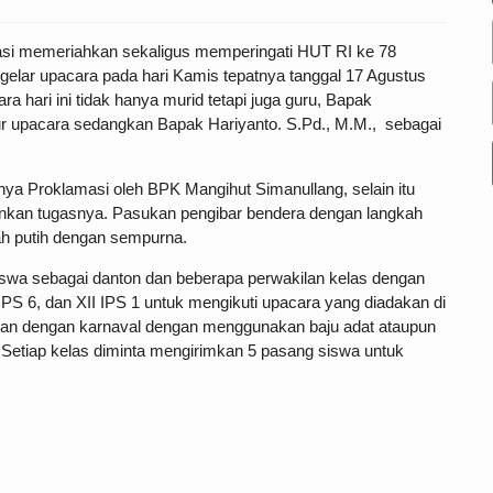
Berita SMAN 1 Sidomulyo
-
Upacara Peringatan HUT Ke-78 RI di SMAN 1 Sidom
E-78 RI DI SMAN 1
 KHIDMAT
pasi memeriahkan sekaligus memperingati HUT RI ke 78
elar upacara pada hari Kamis tepatnya tanggal 17 Agustus
a hari ini tidak hanya murid tetapi juga guru, Bapak
ur upacara sedangkan Bapak Hariyanto. S.Pd., M.M., sebagai