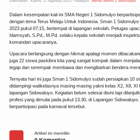
Anda ada di :
Beranda
-
UPACARA PERINGATAN HUT K
SIDOMULYO BERLANGSUNG
Diterbitkan :
Kamis, 17 Agustus 2023
- Kategori :
Berita SMAN 1 Sidomulyo
Dalam kesempatan kali ini SMA Negeri 1 Sidomulyo berpartisi
dengan tema Terus Melaju Untuk Indonesia. Sman 1 Sidomulyo g
2023 pukul 07:15, bertempat di lapangan sekolah. Petugas upacar
Idamsyah, S.Pd., M.Pd. selaku kepala sekolah menjadi inspekt
komandan upacaranya.