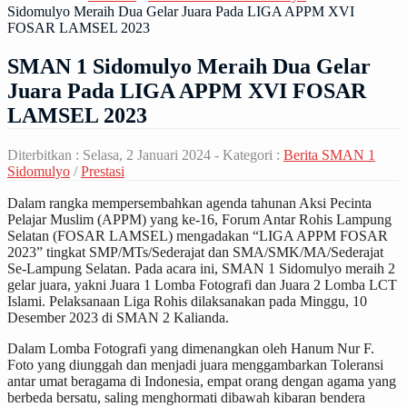
Sidomulyo Meraih Dua Gelar Juara Pada LIGA APPM XVI
FOSAR LAMSEL 2023
SMAN 1 Sidomulyo Meraih Dua Gelar
Juara Pada LIGA APPM XVI FOSAR
LAMSEL 2023
Diterbitkan :
Selasa, 2 Januari 2024
- Kategori :
Berita SMAN 1
Sidomulyo
/
Prestasi
Dalam rangka mempersembahkan agenda tahunan Aksi Pecinta
Pelajar Muslim (APPM) yang ke-16, Forum Antar Rohis Lampung
Selatan (FOSAR LAMSEL) mengadakan “LIGA APPM FOSAR
2023” tingkat SMP/MTs/Sederajat dan SMA/SMK/MA/Sederajat
Se-Lampung Selatan. Pada acara ini, SMAN 1 Sidomulyo meraih 2
gelar juara, yakni Juara 1 Lomba Fotografi dan Juara 2 Lomba LCT
Islami. Pelaksanaan Liga Rohis dilaksanakan pada Minggu, 10
Desember 2023 di SMAN 2 Kalianda.
Dalam Lomba Fotografi yang dimenangkan oleh Hanum Nur F.
Foto yang diunggah dan menjadi juara menggambarkan Toleransi
antar umat beragama di Indonesia, empat orang dengan agama yang
berbeda bersatu, saling menghormati dibawah kibaran bendera