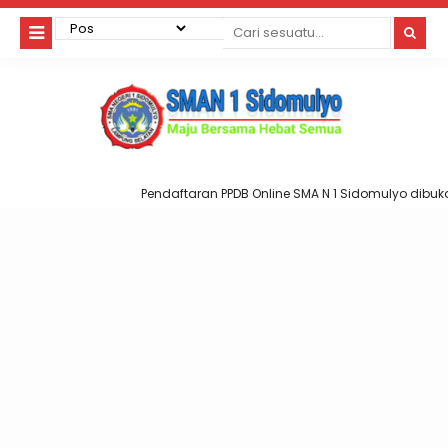
Pendaftaran PPDB Online SMA N 1 Sidomulyo dibuka 