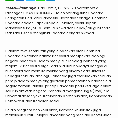
SMAN1Sidomulyo-
Hari Kamis, 1 Juni 2023 bertempat di
Lapangan SMAN 1 SIDOMULYO telah berlangsung upacara
Peringatan Hari Lahir Pancasila. Bertindak sebagai Pembina
Upacara adalah Bapak Kepala Sekolah, yakni Bapak
Idamsyah S.Pd., M.Pd. Semua Siswa dan Bapak/Ibu guru serta
Staf Tata Usaha mengikuti upacara dengan hikmad.
Didalam teks sambutan yang dibacakan oleh Pembina
Upacara dikatakan bahwa Pancasila merupakan ideologi
negara Indonesia. Dalam menyusun ideologi bangsa yang
majemuk, Pancasila digali dari nilai luhur budaya bangsa di
nusantara dan memiliki makna yang dinamis dan universal.
Sebagai sebuah ideologi, Pancasila juga merupakan sebuah
prinsip dalam menyelenggarakan pemerintahan Indonesia di
segala zaman. Prinsip-prinsip Pancasila perlu kita jaga dalam
seluruh aktivitas negara. Pancasila mengandung 5(lima) nilai
universal dasar, yakni Ketuhanan, Kemanusiaan, Kebhinekaan,
Demokrasi, dan Keadilan sosial.
Selain program dan kebijakan, Kemendikbudristek juga
menyusun “Profil Pelajar Pancasila” yang menjadi perwujudan