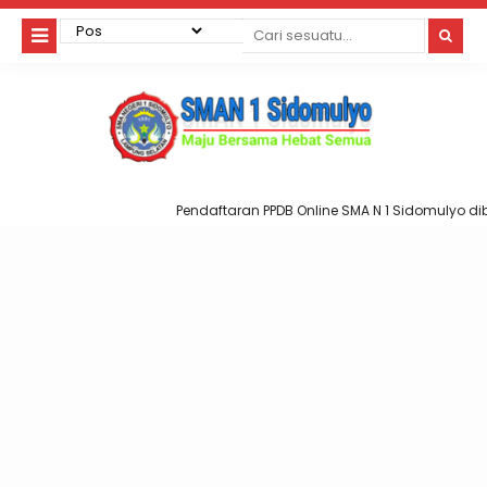
Pendaftaran PPDB Online SMA N 1 Sidomulyo dibuk