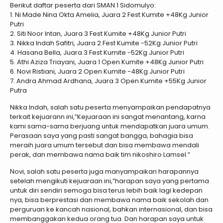
Berikut daftar peserta dari SMAN 1 Sidomulyo:
1. Ni Made Nina Okta Amelia, Juara 2 Fest Kumite +48Kg Junior
Putri
2. Siti Noor Intan, Juara 3 Fest Kumite +48Kg Junior Putri
3. Nikka Indah Safitri, Juara 2 Fest Kumite -52Kg Junior Putri
4. Hasana Bella, Juara 3 Fest Kumite -52Kg Junior Putri
5. Athi Aziza Triayani, Juara 1 Open Kumite +48Kg Junior Putri
6. Novi Ristiani, Juara 2 Open Kumite -48Kg Junior Putri
7. Andra Ahmad Ardhana, Juara 3 Open Kumite +55Kg Junior
Putra
Nikka Indah, salah satu peserta menyampaikan pendapatnya
terkait kejuarann ini,”Kejuaraan ini sangat menantang, karna
kami sama-sama berjuang untuk mendapatkan juara umum.
Perasaan saya yang pasti sangat bangga, bahagia bisa
meraih juara umum tersebut dan bisa membawa mendali
perak, dan membawa nama baik tim nikoshiro Lamsel.”
Novi, salah satu peserta juga manyampaikan harapannya
setelah mengikuti kejuaraan ini,”harapan saya yang pertama
untuk diri sendiri semoga bisa terus lebih baik lagi kedepan
nya, bisa berprestasi dan membawa nama baik sekolah dan
perguruan ke kancah nasional, bahkan internasional, dan bisa
membanggakan kedua orang tua. Dan harapan saya untuk