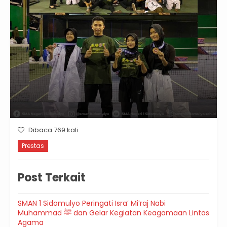
Dibaca 769 kali
Prestas
Post Terkait
SMAN 1 Sidomulyo Peringati Isra’ Mi’raj Nabi
Muhammad ﷺ dan Gelar Kegiatan Keagamaan Lintas
Agama