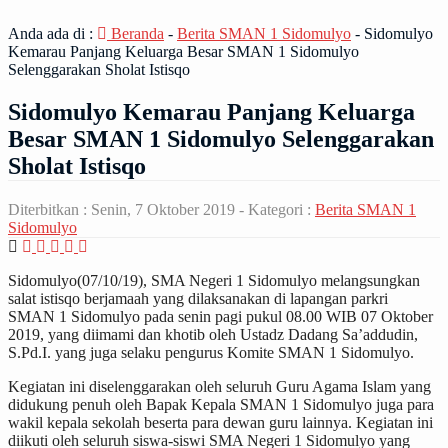
Anda ada di :
Beranda
-
Berita SMAN 1 Sidomulyo
-
Sidomulyo
Kemarau Panjang Keluarga Besar SMAN 1 Sidomulyo
Selenggarakan Sholat Istisqo
Sidomulyo Kemarau Panjang Keluarga
Besar SMAN 1 Sidomulyo Selenggarakan
Sholat Istisqo
Diterbitkan :
Senin, 7 Oktober 2019
- Kategori :
Berita SMAN 1
Sidomulyo
Sidomulyo(07/10/19), SMA Negeri 1 Sidomulyo melangsungkan
salat istisqo berjamaah yang dilaksanakan di lapangan parkri
SMAN 1 Sidomulyo pada senin pagi pukul 08.00 WIB 07 Oktober
2019, yang diimami dan khotib oleh Ustadz Dadang Sa’addudin,
S.Pd.I. yang juga selaku pengurus Komite SMAN 1 Sidomulyo.
Kegiatan ini diselenggarakan oleh seluruh Guru Agama Islam yang
didukung penuh oleh Bapak Kepala SMAN 1 Sidomulyo juga para
wakil kepala sekolah beserta para dewan guru lainnya. Kegiatan ini
diikuti oleh seluruh siswa-siswi SMA Negeri 1 Sidomulyo yang