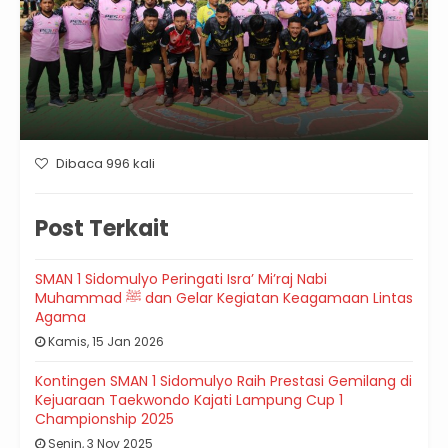
Dibaca 996 kali
Post Terkait
SMAN 1 Sidomulyo Peringati Isra’ Mi’raj Nabi
Muhammad ﷺ dan Gelar Kegiatan Keagamaan Lintas
Agama
Kamis, 15 Jan 2026
Kontingen SMAN 1 Sidomulyo Raih Prestasi Gemilang di
Kejuaraan Taekwondo Kajati Lampung Cup 1
Championship 2025
Senin, 3 Nov 2025