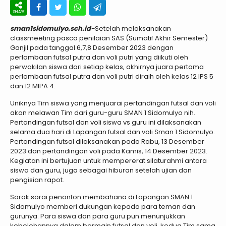
sman1sidomulyo.sch.id-
Setelah melaksanakan
classmeeting pasca penilaian SAS (Sumatif Akhir Semester)
Ganjil pada tanggal 6,7,8 Desember 2023 dengan
perlombaan futsal putra dan voli putri yang diikuti oleh
perwakilan siswa dari setiap kelas, akhirnya juara pertama
perlombaan futsal putra dan voli putri diraih oleh kelas 12 IPS 5
dan 12 MIPA 4.
Uniknya Tim siswa yang menjuarai pertandingan futsal dan voli
akan melawan Tim dari guru-guru SMAN 1 Sidomulyo nih.
Pertandingan futsal dan voli siswa vs guru ini dilaksanakan
selama dua hari di Lapangan futsal dan voli Sman 1 Sidomulyo.
Pertandingan futsal dilaksanakan pada Rabu, 13 Desember
2023 dan pertandingan voli pada Kamis, 14 Desember 2023.
Kegiatan ini bertujuan untuk mempererat silaturahmi antara
siswa dan guru, juga sebagai hiburan setelah ujian dan
pengisian rapot.
Sorak sorai penonton membahana di Lapangan SMAN 1
Sidomulyo memberi dukungan kepada para teman dan
gurunya. Para siswa dan para guru pun menunjukkan
kebolehannya dalam bermain futsal dan voli, kedua Tim sama