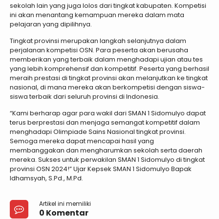
sekolah lain yang juga lolos dari tingkat kabupaten. Kompetisi
ini akan menantang kemampuan mereka dalam mata
pelajaran yang dipilihnya.
Tingkat provinsi merupakan langkah selanjutnya dalam
perjalanan kompetisi OSN. Para peserta akan berusaha
memberikan yang terbaik dalam menghadapi ujian atau tes
yang lebih komprehensif dan kompetitif. Peserta yang berhasil
meraih prestasi di tingkat provinsi akan melanjutkan ke tingkat
nasional, di mana mereka akan berkompetisi dengan siswa-
siswa terbaik dari seluruh provinsi di Indonesia.
“Kami berharap agar para wakil dari SMAN 1 Sidomulyo dapat
terus berprestasi dan menjaga semangat kompetitif dalam
menghadapi Olimpiade Sains Nasional tingkat provinsi.
Semoga mereka dapat mencapai hasil yang
membanggakan dan mengharumkan sekolah serta daerah
mereka. Sukses untuk perwakilan SMAN 1 Sidomulyo di tingkat
provinsi OSN 2024!” Ujar Kepsek SMAN 1 Sidomulyo Bapak
Idhamsyah, S.Pd., M.Pd.
Artikel ini memiliki
0 Komentar