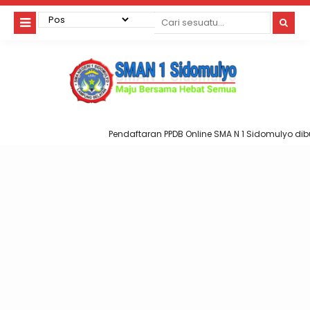
Pendaftaran PPDB Online SMA N 1 Sidomulyo dibuk