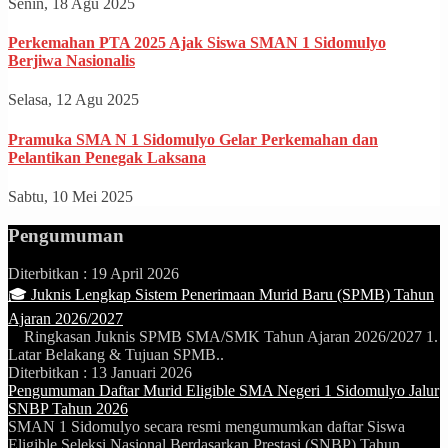
Senin, 18 Agu 2025
Perkemahan PTA 2025 Ajak Siswa SMAN 1 Sidomulyo
Berjiwa Nasionalis
Selasa, 12 Agu 2025
Pramuka SMA N 1 Sidomulyo Gelar Perkemahan dan
Pelantikan Penegak Laksana
Sabtu, 10 Mei 2025
Pengumuman
Diterbitkan :
19 April 2026
🎓 Juknis Lengkap Sistem Penerimaan Murid Baru (SPMB) Tahun
Ajaran 2026/2027
Ringkasan Juknis SPMB SMA/SMK Tahun Ajaran 2026/2027 1.
Latar Belakang & Tujuan SPMB..
Diterbitkan :
13 Januari 2026
Pengumuman Daftar Murid Eligible SMA Negeri 1 Sidomulyo Jalur
SNBP Tahun 2026
SMAN 1 Sidomulyo secara resmi mengumumkan daftar Siswa
Eligible Seleksi Nasional Berdasarkan Prestasi (SNBP) Tahun..