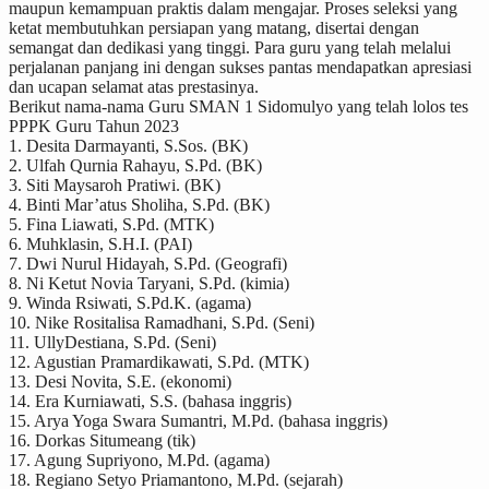
maupun kemampuan praktis dalam mengajar. Proses seleksi yang
ketat membutuhkan persiapan yang matang, disertai dengan
semangat dan dedikasi yang tinggi. Para guru yang telah melalui
perjalanan panjang ini dengan sukses pantas mendapatkan apresiasi
dan ucapan selamat atas prestasinya.
Berikut nama-nama Guru SMAN 1 Sidomulyo yang telah lolos tes
PPPK Guru Tahun 2023
1. Desita Darmayanti, S.Sos. (BK)
2. Ulfah Qurnia Rahayu, S.Pd. (BK)
3. Siti Maysaroh Pratiwi. (BK)
4. Binti Mar’atus Sholiha, S.Pd. (BK)
5. Fina Liawati, S.Pd. (MTK)
6. Muhklasin, S.H.I. (PAI)
7. Dwi Nurul Hidayah, S.Pd. (Geografi)
8. Ni Ketut Novia Taryani, S.Pd. (kimia)
9. Winda Rsiwati, S.Pd.K. (agama)
10. Nike Rositalisa Ramadhani, S.Pd. (Seni)
11. UllyDestiana, S.Pd. (Seni)
12. Agustian Pramardikawati, S.Pd. (MTK)
13. Desi Novita, S.E. (ekonomi)
14. Era Kurniawati, S.S. (bahasa inggris)
15. Arya Yoga Swara Sumantri, M.Pd. (bahasa inggris)
16. Dorkas Situmeang (tik)
17. Agung Supriyono, M.Pd. (agama)
18. Regiano Setyo Priamantono, M.Pd. (sejarah)