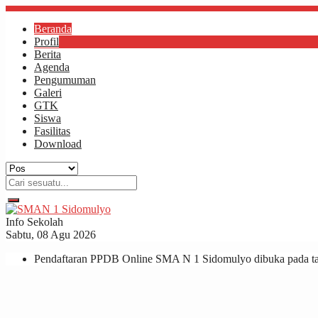
Beranda
Profil
Berita
Agenda
Pengumuman
Galeri
GTK
Siswa
Fasilitas
Download
Info Sekolah
Sabtu, 08 Agu 2026
Pendaftaran PPDB Online SMA N 1 Sidomulyo dibuka pada tan