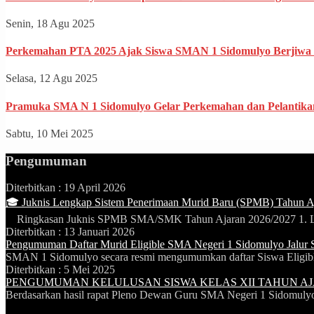
Senin, 18 Agu 2025
Perkemahan PTA 2025 Ajak Siswa SMAN 1 Sidomulyo Berjiwa N
Selasa, 12 Agu 2025
Pramuka SMA N 1 Sidomulyo Gelar Perkemahan dan Pelantika
Sabtu, 10 Mei 2025
Pengumuman
Diterbitkan :
19 April 2026
🎓 Juknis Lengkap Sistem Penerimaan Murid Baru (SPMB) Tahun A
Ringkasan Juknis SPMB SMA/SMK Tahun Ajaran 2026/2027 1. La
Diterbitkan :
13 Januari 2026
Pengumuman Daftar Murid Eligible SMA Negeri 1 Sidomulyo Jalur
SMAN 1 Sidomulyo secara resmi mengumumkan daftar Siswa Eligible
Diterbitkan :
5 Mei 2025
PENGUMUMAN KELULUSAN SISWA KELAS XII TAHUN AJA
Berdasarkan hasil rapat Pleno Dewan Guru SMA Negeri 1 Sidomulyo 