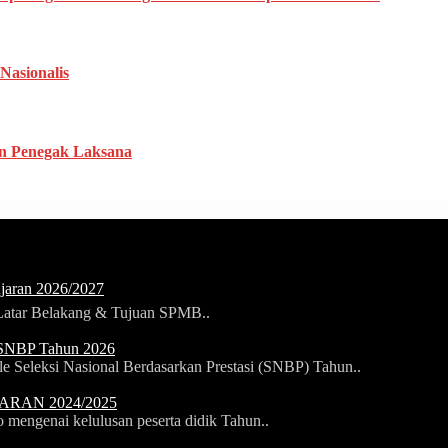
asionalis
n Penegak Laksana
jaran 2026/2027
tar Belakang & Tujuan SPMB..
 SNBP Tahun 2026
 Seleksi Nasional Berdasarkan Prestasi (SNBP) Tahun..
RAN 2024/2025
mengenai kelulusan peserta didik Tahun..