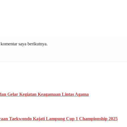
 komentar saya berikutnya.
AN 1 Sidomulyo Peringati Isra’ Mi’raj Nabi Muhammad ﷺ dan Gelar Kegiatan Keagamaan Lintas Agama
araan Taekwondo Kajati Lampung Cup 1 Championship 2025