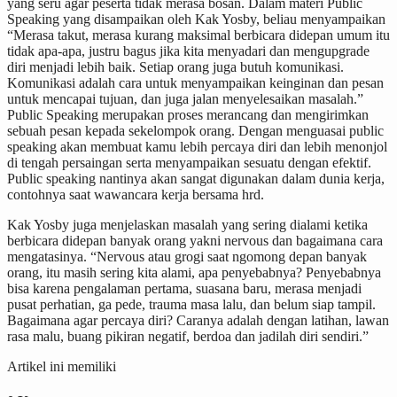
yang seru agar peserta tidak merasa bosan. Dalam materi Public
Speaking yang disampaikan oleh Kak Yosby, beliau menyampaikan
“Merasa takut, merasa kurang maksimal berbicara didepan umum itu
tidak apa-apa, justru bagus jika kita menyadari dan mengupgrade
diri menjadi lebih baik. Setiap orang juga butuh komunikasi.
Komunikasi adalah cara untuk menyampaikan keinginan dan pesan
untuk mencapai tujuan, dan juga jalan menyelesaikan masalah.”
Public Speaking merupakan proses merancang dan mengirimkan
sebuah pesan kepada sekelompok orang. Dengan menguasai public
speaking akan membuat kamu lebih percaya diri dan lebih menonjol
di tengah persaingan serta menyampaikan sesuatu dengan efektif.
Public speaking nantinya akan sangat digunakan dalam dunia kerja,
contohnya saat wawancara kerja bersama hrd.
Kak Yosby juga menjelaskan masalah yang sering dialami ketika
berbicara didepan banyak orang yakni nervous dan bagaimana cara
mengatasinya. “Nervous atau grogi saat ngomong depan banyak
orang, itu masih sering kita alami, apa penyebabnya? Penyebabnya
bisa karena pengalaman pertama, suasana baru, merasa menjadi
pusat perhatian, ga pede, trauma masa lalu, dan belum siap tampil.
Bagaimana agar percaya diri? Caranya adalah dengan latihan, lawan
rasa malu, buang pikiran negatif, berdoa dan jadilah diri sendiri.”
Artikel ini memiliki