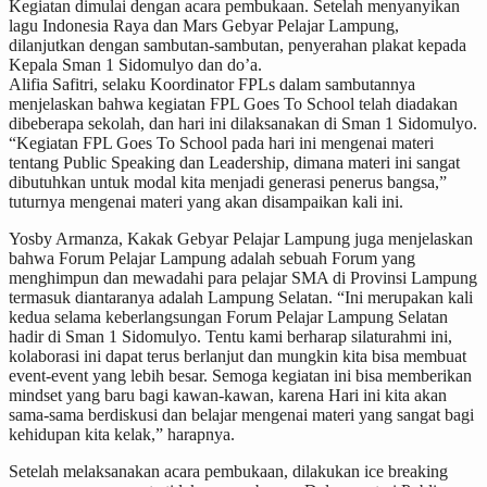
Kegiatan dimulai dengan acara pembukaan. Setelah menyanyikan
lagu Indonesia Raya dan Mars Gebyar Pelajar Lampung,
dilanjutkan dengan sambutan-sambutan, penyerahan plakat kepada
Kepala Sman 1 Sidomulyo dan do’a.
Alifia Safitri, selaku Koordinator FPLs dalam sambutannya
menjelaskan bahwa kegiatan FPL Goes To School telah diadakan
dibeberapa sekolah, dan hari ini dilaksanakan di Sman 1 Sidomulyo.
“Kegiatan FPL Goes To School pada hari ini mengenai materi
tentang Public Speaking dan Leadership, dimana materi ini sangat
dibutuhkan untuk modal kita menjadi generasi penerus bangsa,”
tuturnya mengenai materi yang akan disampaikan kali ini.
Yosby Armanza, Kakak Gebyar Pelajar Lampung juga menjelaskan
bahwa Forum Pelajar Lampung adalah sebuah Forum yang
menghimpun dan mewadahi para pelajar SMA di Provinsi Lampung
termasuk diantaranya adalah Lampung Selatan. “Ini merupakan kali
kedua selama keberlangsungan Forum Pelajar Lampung Selatan
hadir di Sman 1 Sidomulyo. Tentu kami berharap silaturahmi ini,
kolaborasi ini dapat terus berlanjut dan mungkin kita bisa membuat
event-event yang lebih besar. Semoga kegiatan ini bisa memberikan
mindset yang baru bagi kawan-kawan, karena Hari ini kita akan
sama-sama berdiskusi dan belajar mengenai materi yang sangat bagi
kehidupan kita kelak,” harapnya.
Setelah melaksanakan acara pembukaan, dilakukan ice breaking