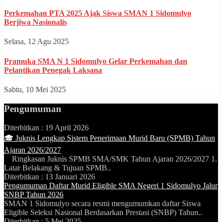
Perkemahan PTA 2025 Ajak Siswa SMAN 1 Sidomulyo
Berjiwa Nasionalis
Selasa, 12 Agu 2025
Pramuka SMA N 1 Sidomulyo Gelar Perkemahan dan
Pelantikan Penegak Laksana
Sabtu, 10 Mei 2025
Pengumuman
Diterbitkan :
19 April 2026
🎓 Juknis Lengkap Sistem Penerimaan Murid Baru (SPMB) Tahun
Ajaran 2026/2027
Ringkasan Juknis SPMB SMA/SMK Tahun Ajaran 2026/2027 1.
Latar Belakang & Tujuan SPMB..
Diterbitkan :
13 Januari 2026
Pengumuman Daftar Murid Eligible SMA Negeri 1 Sidomulyo Jalur
SNBP Tahun 2026
SMAN 1 Sidomulyo secara resmi mengumumkan daftar Siswa
Eligible Seleksi Nasional Berdasarkan Prestasi (SNBP) Tahun..
Diterbitkan :
5 Mei 2025