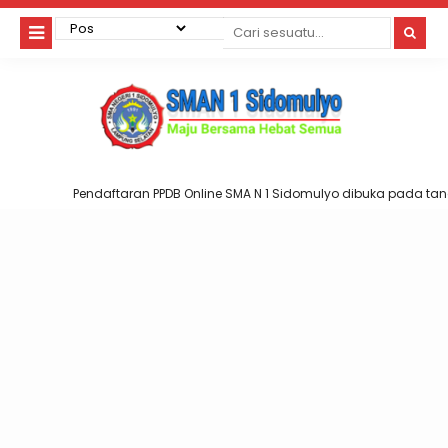
Pendaftaran PPDB Online SMA N 1 Sidomulyo dibuka pada tang