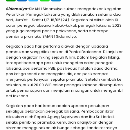
Sidomulyo-
SMAN 1 Sidomulyo sukses mengadakan kegiatan
Pelantikan Penegak Laksana yang dilaksanakan selama dua
hari, Jum’at – Sabtu (17-18/05/24). Kegiatan ini diikuti oleh 10
calon penegak laksana, kakak-kakak penegak laksana 2023
yang juga menjadi panitia pelaksana, serta beberapa
pembina pramuka SMAN 1 Sidomulyo.
Kegiatan pada hari pertama diawali dengan upacara
pembukaan yang dilaksankan di Pantai Bratasena. Dilanjutkan
dengan kegiatan hiking sejauh 15 km. Dalam kegiatan hiking,
terdapat beberapa pos untuk mengetes calon penegak
laksana, pos pertama PBB, pos kedua hafalan dasa darma,
pos ketiga sandi dan menghias diri, dan pos keempat
menjawab pertanyaan seputar pramuka. Setelah kembali ke
sekolah, pukul 20.00 WIB calon penegak laksana dikumpulkan
untuk pemantapan dan menjalani rintangan untuk mengambil
bet laksana.
Kegiatan pada hari kedua adalah upacara penutupan
sekaligus pelantikan penegak laksana. Pembacaan ikrar
dilakukan oleh Bapak Agung Supriyono dan Ibu Sri Hartati,
selaku pembina pramuka. Kemudian dilanjutkan dengan
siraman menggunakan air bunga sebagai tanda resminya