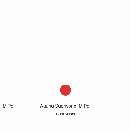
Anda ada di :
Beranda
-
GTK
U MAPEL