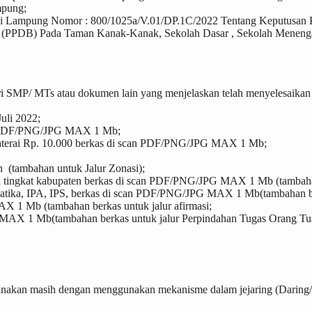
mpung;
si Lampung Nomor : 800/1025a/V.01/DP.1C/2022 Tentang Keputusan 
u (PPDB) Pada Taman Kanak-Kanak, Sekolah Dasar , Sekolah Meneng
n dari SMP/ MTs atau dokumen lain yang menjelaskan telah menyelesa
Juli 2022;
can PDF/PNG/JPG MAX 1 Mb;
materai Rp. 10.000 berkas di scan PDF/PNG/JPG MAX 1 Mb;
 (tambahan untuk Jalur Zonasi);
ingkat kabupaten berkas di scan PDF/PNG/JPG MAX 1 Mb (tambahan 
atika, IPA, IPS, berkas di scan PDF/PNG/JPG MAX 1 Mb(tambahan ber
 1 Mb (tambahan berkas untuk jalur afirmasi;
 MAX 1 Mb(tambahan berkas untuk jalur Perpindahan Tugas Orang Tu
an masih dengan menggunakan mekanisme dalam jejaring (Daring/Onlin