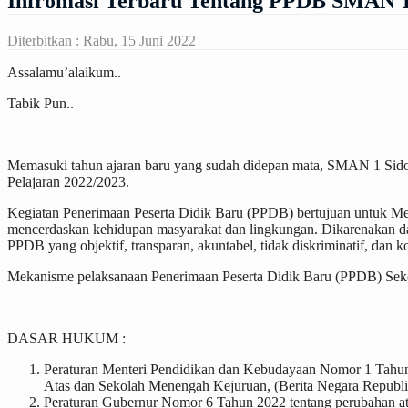
Infromasi Terbaru Tentang PPDB SMAN 1
Diterbitkan :
Rabu, 15 Juni 2022
Assalamu’alaikum..
Tabik Pun..
Memasuki tahun ajaran baru yang sudah didepan mata, SMAN 1 Sido
Pelajaran 2022/2023.
Kegiatan Penerimaan Peserta Didik Baru (PPDB) bertujuan untuk M
mencerdaskan kehidupan masyarakat dan lingkungan. Dikarenakan day
PPDB yang objektif, transparan, akuntabel, tidak diskriminatif, dan ko
Mekanisme pelaksanaan Penerimaan Peserta Didik Baru (PPDB) Seko
DASAR HUKUM :
Peraturan Menteri Pendidikan dan Kebudayaan Nomor 1 Tahun
Atas dan Sekolah Menengah Kejuruan, (Berita Negara Republ
Peraturan Gubernur Nomor 6 Tahun 2022 tentang perubahan a