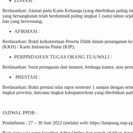
ZONASI :
Berdasarkan: Alamat pada Kartu Keluarga (yang diterbitkan paling s
yang bersangkutan telah berdomisili paling singkat 1 (satu) tahun seja
lain yang berwenang;
AFIRMASI :
Berdasarkan: Bukti keikutsertaan Peserta Didik dalam penanganan ke
(KKH) / Kartu Indonesia Pintar (KIP);
PERPINDAHAN TUGAS ORANG TUA/WALI :
Berdasarkan: Surat penugasan dari instansi, lembaga kantor, atau p
PRESTASI :
Berdasarkan: Bukti prestasi nilai rapor semester 1 sampai dengan se
tingkat provinsi, dan/atau tingkat kabupaten/kota yang diterbitkan pa
JADWAL PPDB :
Pendaftaran : 27 – 30 Juni 2022 (melalui web: https://lampung.siap-
Bagi siapa saja yang kesulitan daftar Online dari rumah silahkan d