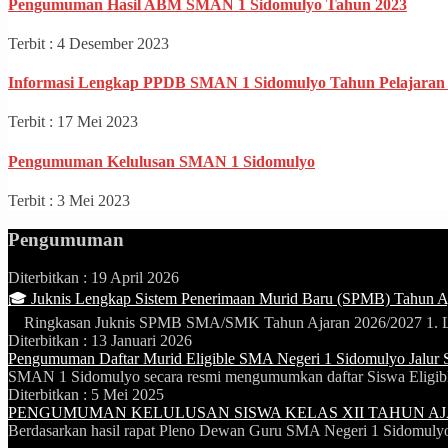
Pengumuman Hasil ABM SMAN 1 Sidomulyo Tahun 2023
Terbit : 4 Desember 2023
Informasi Lengkap PPDB SMAN 1 Sidomulyo Tahun Pelajaran 
Terbit : 17 Mei 2023
Pengumuman Kelulusan SMAN 1 Sidomulyo
Terbit : 3 Mei 2023
Pengumuman
Diterbitkan :
19 April 2026
🎓 Juknis Lengkap Sistem Penerimaan Murid Baru (SPMB) Tahun A
Ringkasan Juknis SPMB SMA/SMK Tahun Ajaran 2026/2027 1. La
Diterbitkan :
13 Januari 2026
Pengumuman Daftar Murid Eligible SMA Negeri 1 Sidomulyo Jalur
SMAN 1 Sidomulyo secara resmi mengumumkan daftar Siswa Eligible
Diterbitkan :
5 Mei 2025
PENGUMUMAN KELULUSAN SISWA KELAS XII TAHUN AJA
Berdasarkan hasil rapat Pleno Dewan Guru SMA Negeri 1 Sidomulyo 