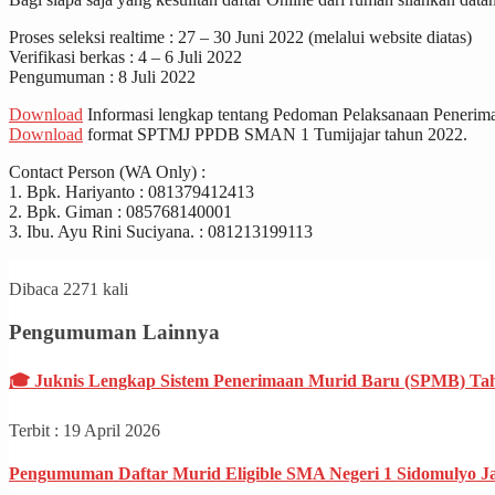
Proses seleksi realtime : 27 – 30 Juni 2022 (melalui website diatas)
Verifikasi berkas : 4 – 6 Juli 2022
Pengumuman : 8 Juli 2022
Download
Informasi lengkap tentang Pedoman Pelaksanaan Penerim
Download
format SPTMJ PPDB SMAN 1 Tumijajar tahun 2022.
Contact Person (WA Only) :
1. Bpk. Hariyanto : 081379412413
2. Bpk. Giman : 085768140001
3. Ibu. Ayu Rini Suciyana. : 081213199113
Dibaca 2271 kali
Pengumuman Lainnya
🎓 Juknis Lengkap Sistem Penerimaan Murid Baru (SPMB) Tah
Terbit : 19 April 2026
Pengumuman Daftar Murid Eligible SMA Negeri 1 Sidomulyo J