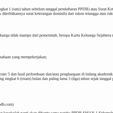
ingkat 1 (satu) tahun sebelum tanggal pendaftaran PPDB) atau Surat K
k diterbitkannya surat keterangan domisili) dari rukun tetangga atau ru
luarga tidak mampu dari pemerintah, berupa Kartu Keluarga Sejahtera
erusahaan yang mempekerjakan;
mester 5 dan hasil perlombaan dan/atau penghargaan di bidang akademik
ling singkat 6 (enam) bulan dan paling lama 3 (tiga) tahun sejak tangga
ppdb.com)
atang kesekolah nanti akan dibantu sama panitia PPDB SMAN 1 Sidomul