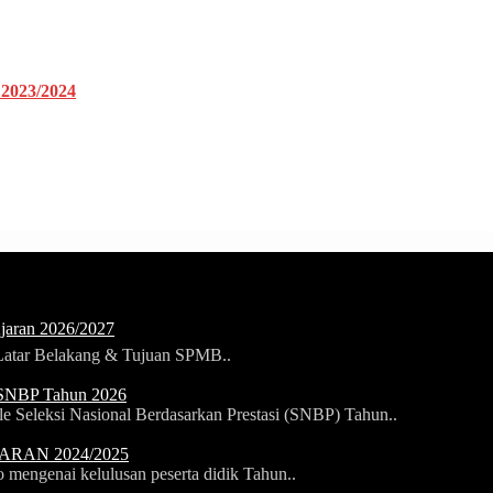
2023/2024
jaran 2026/2027
tar Belakang & Tujuan SPMB..
 SNBP Tahun 2026
 Seleksi Nasional Berdasarkan Prestasi (SNBP) Tahun..
RAN 2024/2025
mengenai kelulusan peserta didik Tahun..