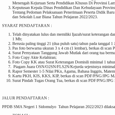
Menengah Kejuruan Serta Pendidikan Khusus Di Provinsi La
Keputusan Kepala Dinas Pendidikan Dan Kebudayaan Provin
Tentang Pedoman Pelaksanaan Penerimaan Peserta Didik Bar
dan Sekolah Luar Biasa Tahun Pelajaran 2022/2023.
SYARAT PENDAFTARAN :
Telah dinyatakan lulus dan memiliki Ijazah/surat keteranga
1 Mb;
Berusia paling tinggi 21 (dua puluh satu) tahun pada tanggal 1 
Pas foto berwarna ukuran 3 x 4 cm (1 lembar), berkas di s
Surat Pernyataan Tanggung Jawab Mutlak dari orang tua ber
Foto Copy Akte Kelahiran;
Foto Copy KK atau Surat Keterangan Domisili minimal 1 tahun
Piagam Juara OSN/O2SN/FLS2N/Kejurda sejenisnya minimal t
Rapor Semester 1-5 Nilai PKn, Agama, Bahasa Inggris, Matem
Kartu PKH, KIS, KKS, KIP, berkas di scan PDF/PNG/JPG MAX
Surat Pindah Tugas Orang Tua, berkas di scan PDF/PNG/JPG
JALUR PENDAFTARAN :
PPDB SMA Negeri 1 Sidomulyo Tahun Pelajaran 2022/2023 dilaksanak