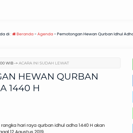
a di :
Beranda
-
Agenda
-
Pemotongan Hewan Qurban Idhul Adha
ACARA INI SUDAH LEWAT
:00 WIB ->
AN HEWAN QURBAN
A 1440 H
 rangka hari raya qurban idhul adha 1440 H akan
gal 12 Agustus 2019.