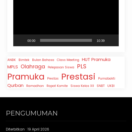
00:00
10:39
HUT Pramuka
ANBK
Bimtek
Bulan Bahasa
Class Meeting
PLS
Olahraga
MPLS
Pelepasan Siswa
Prestasi
Pramuka
Prestas
Purnabakti
Qurban
Ramadhan
Rapat Komite
Siswa Kelas XII
SNBT
UKBI
PENGUMUMAN
Diterbitkan :
19 April 2026